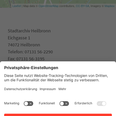
Leaflet
| Map data ©
OpenStreetMap
contributors,
CC-BY-SA
, Imagery ©
Mapbox
Stadtarchiv Heilbronn
Eichgasse 1
74072 Heilbronn
Telefon: 07131 56-2290
Fax: 07131 56-3195
stadtarchiv.heilbronn.de
www.heilbronn.de
Impressum
Datenschutz
Erklärung zur Barrierefreiheit