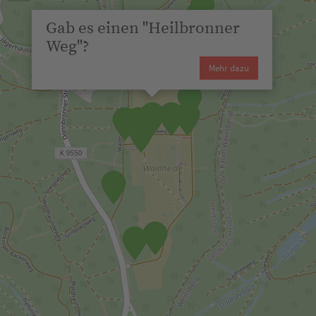
×
Gab es einen "Heilbronner
Weg"?
Mehr dazu