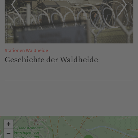
Stationen Waldheide
St
Geschichte der Waldheide
D
+
−