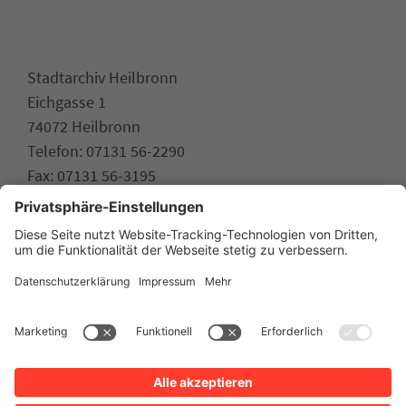
Stadtarchiv Heilbronn
Eichgasse 1
74072 Heilbronn
Telefon: 07131 56-2290
Fax: 07131 56-3195
stadtarchiv.heilbronn.de
www.heilbronn.de
Impressum
Datenschutz
Erklärung zur Barrierefreiheit