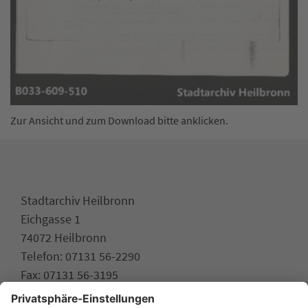
Zur Ansicht und zum Download bitte anklicken.
Stadtarchiv Heilbronn
Eichgasse 1
74072 Heilbronn
Telefon: 07131 56-2290
Fax: 07131 56-3195