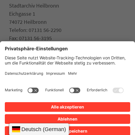
Stadtarchiv Heilbronn
Eichgasse 1
74072 Heilbronn
Telefon: 07131 56-2290
Fax: 07131 56-3195
stadtarchiv.heilbronn.de
www.heilbronn.de
Impressum
Datenschutz
Erklärung zur Barrierefreiheit