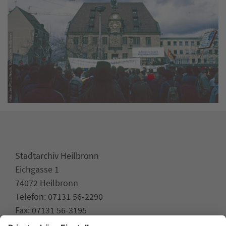
Stadtarchiv Heilbronn
Eichgasse 1
74072 Heilbronn
Telefon: 07131 56-2290
Fax: 07131 56-3195