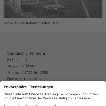
Erdbedeckte Raketenhallen, 1991
Stadtarchiv Heilbronn
Eichgasse 1
74072 Heilbronn
Telefon: 07131 56-2290
Fax: 07131 56-3195
stadtarchiv.heilbronn.de
www.heilbronn.de