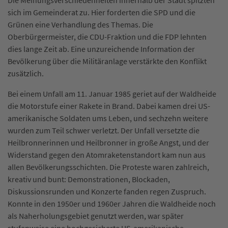
Die Meinungsverschiedenheiten innerhalb der Stadt spitzten
sich im Gemeinderat zu. Hier forderten die SPD und die
Grünen eine Verhandlung des Themas. Die
Oberbürgermeister, die CDU-Fraktion und die FDP lehnten
dies lange Zeit ab. Eine unzureichende Information der
Bevölkerung über die Militäranlage verstärkte den Konflikt
zusätzlich.
Bei einem Unfall am 11. Januar 1985 geriet auf der Waldheide
die Motorstufe einer Rakete in Brand. Dabei kamen drei US-
amerikanische Soldaten ums Leben, und sechzehn weitere
wurden zum Teil schwer verletzt. Der Unfall versetzte die
Heilbronnerinnen und Heilbronner in große Angst, und der
Widerstand gegen den Atomraketenstandort kam nun aus
allen Bevölkerungsschichten. Die Proteste waren zahlreich,
kreativ und bunt: Demonstrationen, Blockaden,
Diskussionsrunden und Konzerte fanden regen Zuspruch.
Konnte in den 1950er und 1960er Jahren die Waldheide noch
als Naherholungsgebiet genutzt werden, war später