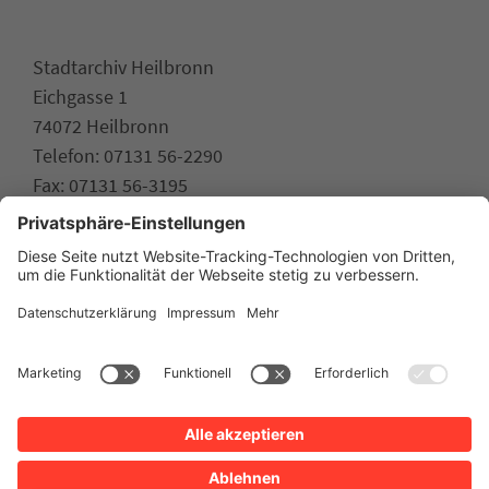
Stadtarchiv Heilbronn
Eichgasse 1
74072 Heilbronn
Telefon: 07131 56-2290
Fax: 07131 56-3195
stadtarchiv.heilbronn.de
www.heilbronn.de
Impressum
Datenschutz
Erklärung zur Barrierefreiheit