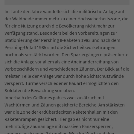
Im Laufe der Jahre wandelte sich die militärische Anlage auf
der Waldheide immer mehr zu einer Hochsicherheitszone, die
für eine Nutzung durch die Bevölkerung nicht mehr zur
Verfügung stand. Besonders bei den Vorbereitungen zur
Stationierung der Pershing II-Raketen 1983 und nach dem
Pershing-Unfall 1985 sind die Sicherheitsvorkehrungen
nochmals verstärkt worden. Den Spaziergängern präsentierte
sich die Anlage vor allem als eine Aneinanderreihung von
Verbotsschildern und verschiedenen Zäunen. Der Blick auf die
meisten Teile der Anlage war durch hohe Sichtschutzwände
versperrt. Türme verschiedener Bauart ermöglichten den
Soldaten die Bewachung von oben.
Innerhalb des Geländes gab es zwei zusätzlich mit
Wachtürmen und Zäunen gesicherte Bereiche. Am stärksten
war die Zone der erdüberdeckten Raketenhallen mit den
Raketenrampen gesichert. Hier gab es nicht nur eine
mehrstufige Zaunanlage mit massiven Panzersperren,
sondern auch einen Patrouillen-Weg für Wachsoldaten,