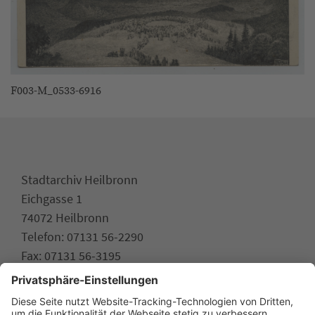
F003-M_0533-6916
Stadtarchiv Heilbronn
Eichgasse 1
74072 Heilbronn
Telefon: 07131 56-2290
Fax: 07131 56-3195
stadtarchiv.heilbronn.de
www.heilbronn.de