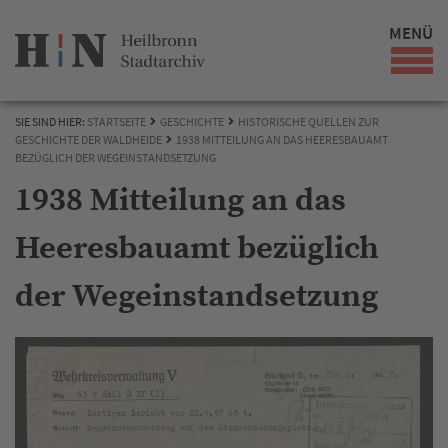
MENÜ
SIE SIND HIER:
STARTSEITE
GESCHICHTE
HISTORISCHE QUELLEN ZUR
GESCHICHTE DER WALDHEIDE
1938 MITTEILUNG AN DAS HEERESBAUAMT
BEZÜGLICH DER WEGEINSTANDSETZUNG
1938 Mitteilung an das
Heeresbauamt bezüglich
der Wegeinstandsetzung