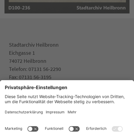
Stadtarchiv Heilbronn
Eichgasse 1
74072 Heilbronn
Telefon: 07131 56-2290
Fax: 07131 56-3195
stadtarchiv.heilbronn.de
www.heilbronn.de
Impressum
Datenschutz