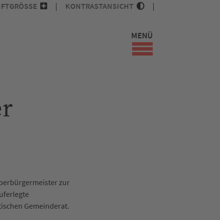
IFTGRÖSSE
KONTRASTANSICHT
MENÜ
er
berbürgermeister zur
uferlegte
tischen Gemeinderat.