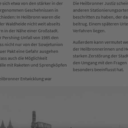
 sich etwa von den stärker in der
Die Heilbronner Justiz schei
ahrgenommen Geschehnissen in
anderen Stationierungsorte
hieden: In Heilbronn waren die
beschritten zu haben, der d
er Waldheide nicht weit abseits
beitrug. Einem späteren Urtei
rn in der Nähe einer Großstadt.
Verfahren liegen.
 Pershing-Unfall von 1985 den
Außerdem kann vermutet wer
ss nicht nur von der Sowjetunion
der Heilbronnerinnen und He
er Pakt eine Gefahr ausgehen
starken Zerstörung der Stad
ass auch die Möglichkeit
den Umgang mit den Fragen 
älle mit Raketen und Sprengköpfen
besonders beeinflusst hat.
eilbronner Entwicklung war