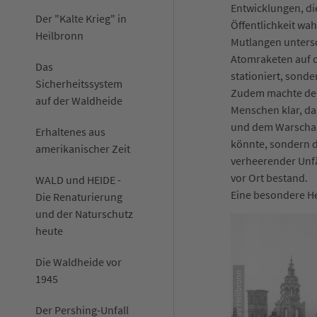
Entwicklungen, die
Der "Kalte Krieg" in
Öffentlichkeit w
Heilbronn
Mutlangen untersc
Atomraketen auf d
Das
stationiert, sonde
Sicherheitssystem
Zudem machte der
auf der Waldheide
Menschen klar, da
und dem Warschau
Erhaltenes aus
könnte, sondern d
amerikanischer Zeit
verheerender Unf
vor Ort bestand.
WALD und HEIDE -
Eine besondere H
Die Renaturierung
und der Naturschutz
heute
Die Waldheide vor
1945
Der Pershing-Unfall