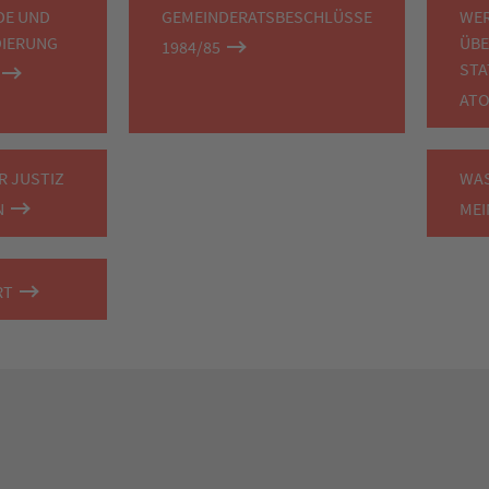
DE UND
GEMEINDERATSBESCHLÜSSE
WER
DIERUNG
ÜBE
1984/85
STA
AT
R JUSTIZ
WAS
N
ME
RT