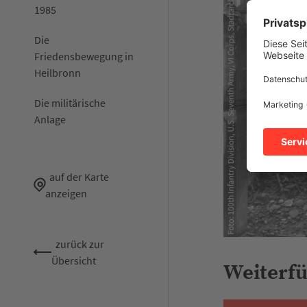
1985
Die
Friedensbewegung in
Heilbronn
Die militärische
Anlage
auf der Karte
anzeigen
zurück zur
Übersicht
Weiterf