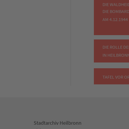
DIE WALDHEI
DIE BOMBAR
AM 4.12.1944
DIE ROLLE DE
IN HEILBRON
TAFEL VOR O
Stadtarchiv Heilbronn