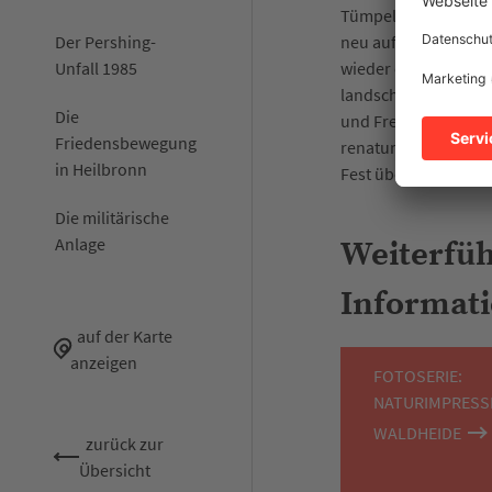
Tümpel und Feuchtb
Der Pershing-
neu aufgeforstet. D
Unfall 1985
wieder etabliert. Da
landschaftsplaneris
Die
und Freizeitbereiche
Friedensbewegung
renaturierte Waldhe
in Heilbronn
Fest übergeben.
Die militärische
Anlage
Weiterfü
Informat
auf der Karte
anzeigen
FOTOSERIE:
NATURIMPRESS
WALDHEIDE
zurück zur
Übersicht