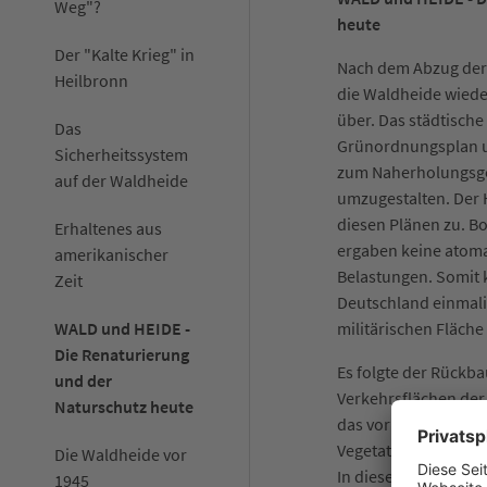
Weg"?
heute
Der "Kalte Krieg" in
Nach dem Abzug der 
Heilbronn
die Waldheide wiede
über. Das städtische
Das
Grünordnungsplan u
Sicherheitssystem
zum Naherholungsge
auf der Waldheide
umzugestalten. Der
diesen Plänen zu. 
Erhaltenes aus
ergaben keine atom
amerikanischer
Belastungen. Somit 
Zeit
Deutschland einmali
WALD und HEIDE -
militärischen Fläch
Die Renaturierung
Es folgte der Rückb
und der
Verkehrsflächen der
Naturschutz heute
das vorhandene Gelä
Vegetationsschicht 
Die Waldheide vor
In diesem Zuge ents
1945