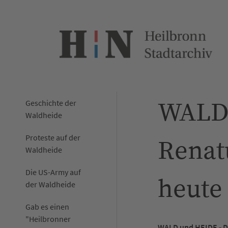
WALD 
Geschichte der
Waldheide
Proteste auf der
Renat
Waldheide
Die US-Army auf
heute
der Waldheide
Gab es einen
"Heilbronner
WALD und HEIDE - D