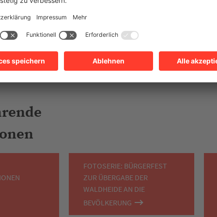
ereiche wurden angelegt sowie Wald
ie Beweidung der Heideflächen wurde
rüber hinaus erhielt das Gelände eine
che Gestaltung mit Aussichtspunkten
n. Am 21. Juli 1996 wurde die
ide der Bevölkerung mit einem großen
hrende
ionen
FOTOSERIE: BÜRGERFEST
IONEN
ZUR ÜBERGABE DER
WALDHEIDE AN DIE
BEVÖLKERUNG