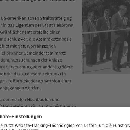
US-amerikanischen Streitkräfte ging
r in das Eigentum der Stadt Heilbronn
 Grünflächenamt erstellte einen
nd schlug vor, die Atomraketenbasis
biet mit Naturvorrangzonen
 Heilbronner Gemeinderat stimmte
Bodenuntersuchungen der Anlage
are Verseuchung oder andere größere
konnte das zu diesem Zeitpunkt in
ge Großprojekt der Konversion einer
e angegangen werden.
au der meisten Hochbauten und
 Atomraketenbasis. Zur Angleichung an
nde und zur Schaffung einer
wurden die Flächen mit Boden angefüllt.
tanden Wiesen- und Ruderalflächen.