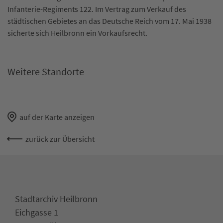
Infanterie-Regiments 122. Im Vertrag zum Verkauf des
städtischen Gebietes an das Deutsche Reich vom 17. Mai 1938
sicherte sich Heilbronn ein Vorkaufsrecht.
Weitere Standorte
Geschichte der Waldheide
Proteste auf der Waldheide
Die
auf der Karte anzeigen
zurück zur Übersicht
Stadtarchiv Heilbronn
Eichgasse 1